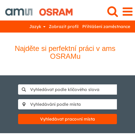
Jazyk
Zobrazit profil
Přihlášení zaměstnance
Najděte si perfektní práci v ams
OSRAMu
Vyhledávat pracovní místa