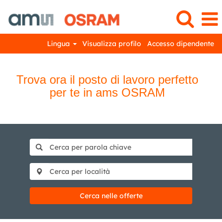
Lingua
Visualizza profilo
Accesso dipendente
Trova ora il posto di lavoro perfetto
per te in ams OSRAM
Cerca nelle offerte